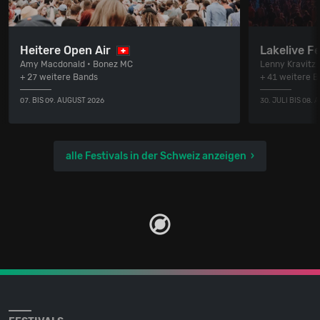
Heitere Open Air
Lakelive Fe
Amy Macdonald • Bonez MC
Lenny Kravitz
+ 27 weitere Bands
+ 41 weitere 
07. BIS 09. AUGUST 2026
30. JULI BIS 08.
alle Festivals in der Schweiz anzeigen