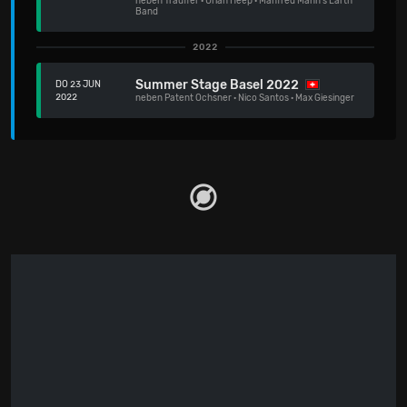
neben
Trauffer
·
Uriah Heep
·
Manfred Mann's Earth
Band
2022
Summer Stage Basel 2022
DO 23 JUN
2022
neben
Patent Ochsner
·
Nico Santos
·
Max Giesinger