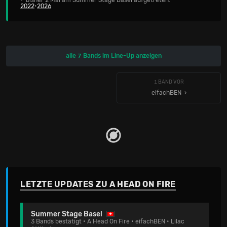
• bisher 2 Mal am Summer Stage Basel aufgetreten:
2022
•
2026
alle 7 Bands im Line-Up anzeigen
1 BAND VOR
eifachBEN
LETZTE UPDATES ZU A HEAD ON FIRE
Summer Stage Basel
3 Bands bestätigt • A Head On Fire • eifachBEN • Lilac