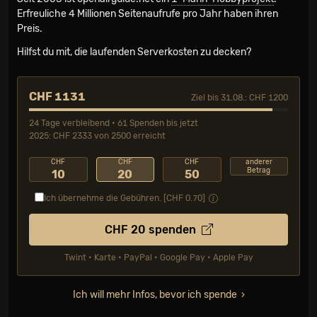
Erfreuliche 4 Millionen Seiten­aufrufe pro Jahr haben ihren
Preis.
Hilfst du mit, die laufenden Serverkosten zu decken?
CHF 1131
Ziel bis 31.08.: CHF 1200
24 Tage verbleibend • 61 Spenden bis jetzt
2025: CHF 2333 von 2500 erreicht
CHF
CHF
CHF
anderer
Betrag
10
20
50
Ich übernehme die Gebühren. [CHF
0.70
]
CHF
20
spenden
Twint • Karte • PayPal • Google Pay • Apple Pay
Ich will mehr Infos, bevor ich spende