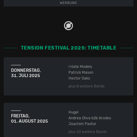
WERBUNG
TENSION FESTIVAL 2025: TIMETABLE
I Hate Models
DONNERSTAG,
Patrick Mason
31. JULI 2025
Hector Oaks
plus 8 weitere Bands
Hugel
FREITAG,
Andrea Oliva b2b Arodes
01. AUGUST 2025
Joachim Pastor
plus 10 weitere Bands