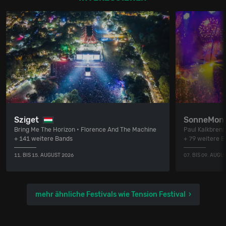
Sziget
SonneMon
Bring Me The Horizon • Florence And The Machine
Paul Kalkbrenne
+ 141 weitere Bands
+ 79 weitere 
11. BIS 15. AUGUST 2026
07. BIS 09. AUGU
mehr ähnliche Festivals wie Tension Festival