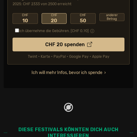
2025: CHF 2333 von 2500 erreicht
CHF
CHF
CHF
anderer
Betrag
10
20
50
Ich übernehme die Gebühren. [CHF
0.70
]
CHF
20
spenden
Twint • Karte • PayPal • Google Pay • Apple Pay
Ich will mehr Infos, bevor ich spende
DIESE FESTIVALS KÖNNTEN DICH AUCH
INTERESSIEREN