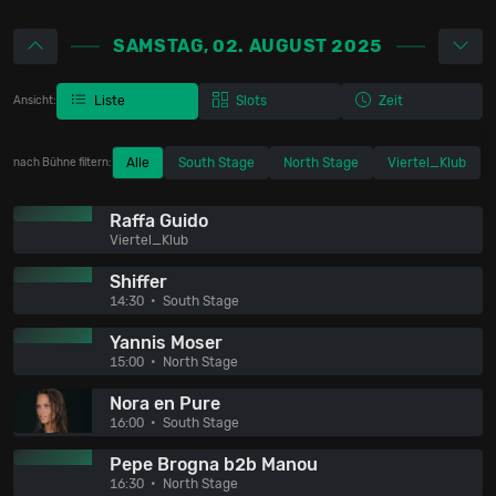
SAMSTAG, 02. AUGUST 2025
Liste
Slots
Zeit
Ansicht:
Alle
South Stage
North Stage
Viertel_Klub
nach Bühne filtern:
Raffa Guido
Viertel_Klub
Shiffer
14:30
South Stage
Yannis Moser
15:00
North Stage
Nora en Pure
16:00
South Stage
Pepe Brogna b2b Manou
16:30
North Stage