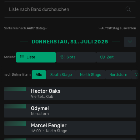
Sortieren nach:
Auftrittstag
Auftrittstag auswählen
DONNERSTAG, 31. JULI 2025
Liste
Slots
Zeit
Ansicht:
Alle
South Stage
North Stage
Nordstern
Vi
nach Bühne filtern:
Hector Oaks
Viertel_Klub
Odymel
Nordstern
Marcel Fengler
16:00
North Stage