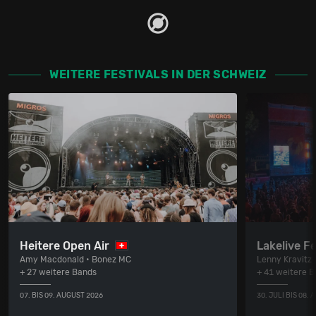
WEITERE FESTIVALS IN DER SCHWEIZ
Heitere Open Air
Lakelive Fe
Amy Macdonald • Bonez MC
Lenny Kravitz
+ 27 weitere Bands
+ 41 weitere 
07. BIS 09. AUGUST 2026
30. JULI BIS 08.