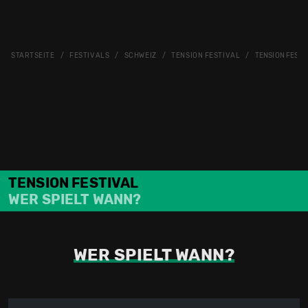
STARTSEITE
FESTIVALS
SCHWEIZ
TENSION FESTIVAL
TENSION FESTI
TENSION FESTIVAL
WER SPIELT WANN?
WER SPIELT WANN?