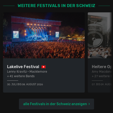
WEITERE FESTIVALS IN DER SCHWEIZ
Lakelive Festival
Heitere Op
Lenny Kravitz • Macklemore
Amy Macdonal
+ 41 weitere Bands
+ 27 weitere 
30. JULI BIS 08. AUGUST 2026
07. BIS 09. AUGU
alle Festivals in der Schweiz anzeigen