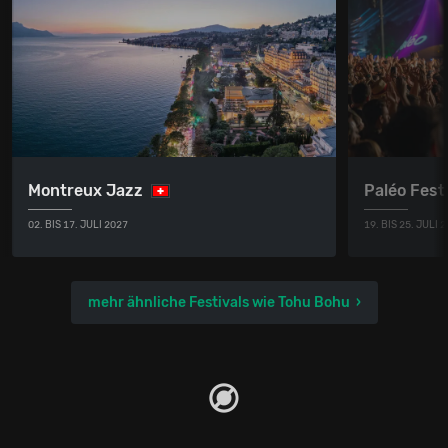
Montreux Jazz
Paléo Fest
02. BIS 17. JULI 2027
19. BIS 25. JULI 
mehr ähnliche Festivals wie Tohu Bohu