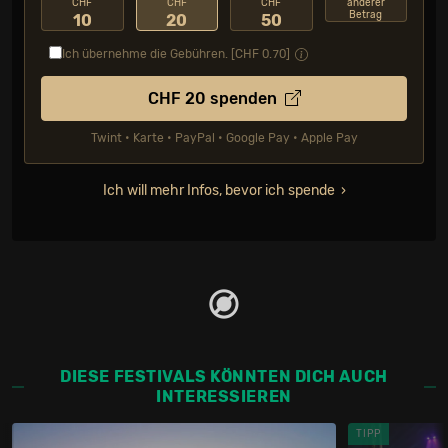
CHF
CHF
CHF
anderer
Betrag
10
20
50
Ich übernehme die Gebühren. [CHF
0.70
]
CHF
20
spenden
Twint • Karte • PayPal • Google Pay • Apple Pay
Ich will mehr Infos, bevor ich spende
DIESE FESTIVALS KÖNNTEN DICH AUCH
INTERESSIEREN
TIPP