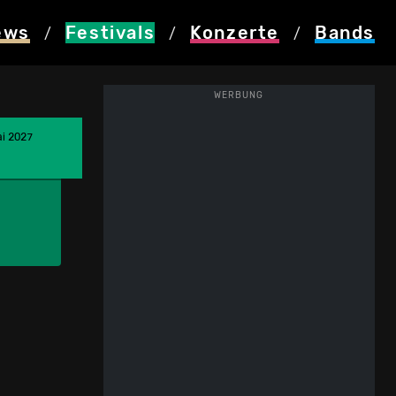
ews
Festivals
Konzerte
Bands
/
/
/
WERBUNG
ai 2027