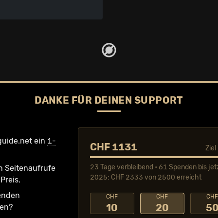
DANKE FÜR DEINEN SUPPORT
guide.net ein
1-
CHF 1131
Zie
23 Tage verbleibend • 61 Spenden bis jet
n Seiten­aufrufe
2025: CHF 2333 von 2500 erreicht
Preis.
fenden
CHF
CHF
CH
10
20
5
ken?