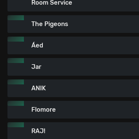
Room Service
The Pigeons
Áed
Jar
ANIK
Flomore
RAJ!