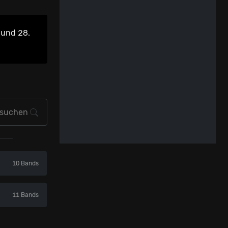
 und 28.
10 Bands
11 Bands