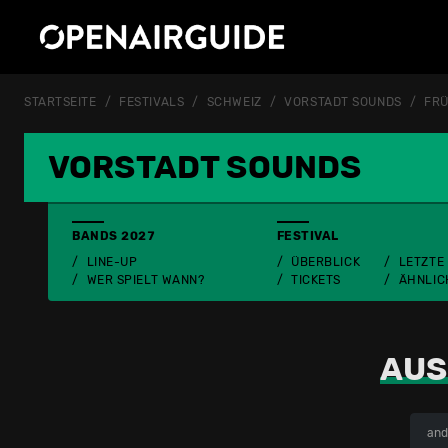
STARTSEITE
FESTIVALS
SCHWEIZ
VORSTADT SOUNDS
FR
VORSTADT SOUNDS
BANDS 2027
FESTIVAL
LINE-UP
ÜBERBLICK
LETZTE
WER SPIELT WANN?
TICKETS
ÄHNLIC
AUS
and