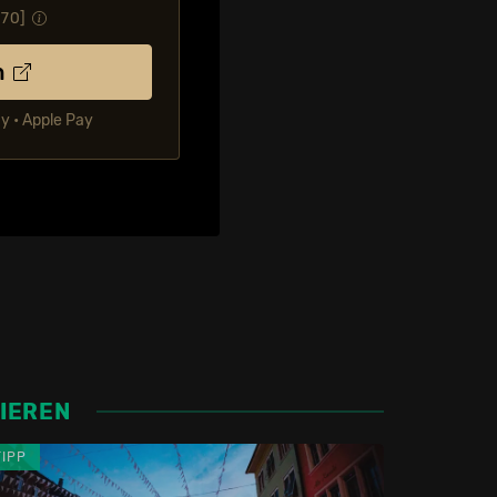
.70
]
n
ay • Apple Pay
SIEREN
TIPP