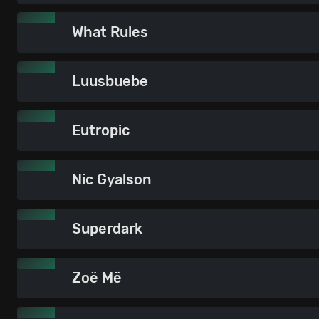
What Rules
Luusbuebe
Eutropic
Nic Gyalson
Superdark
Zoë Më