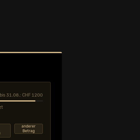
l bis 31.08.: CHF 1200
zt
F
anderer
Betrag
0