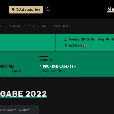
N
Jetzt supporten
ÜHERE AUSGABEN
VORSTADT SOUNDS 2022
Freitag, 28. bis Samstag, 29. M
in
Zürich
ARCHIV
 UPDATES
FRÜHERE AUSGABEN
HE FESTIVALS
BAND-ARCHIV
GABE 2022
eres Jahr auswählen