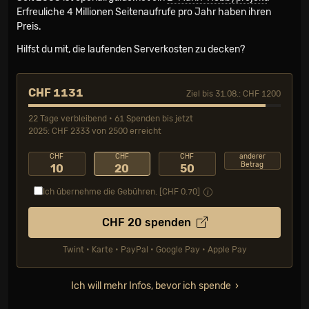
Erfreuliche 4 Millionen Seiten­aufrufe pro Jahr haben ihren
Preis.
Hilfst du mit, die laufenden Serverkosten zu decken?
CHF 1131
Ziel bis 31.08.: CHF 1200
22 Tage verbleibend • 61 Spenden bis jetzt
2025: CHF 2333 von 2500 erreicht
CHF
CHF
CHF
anderer
Betrag
10
20
50
Ich übernehme die Gebühren. [CHF
0.70
]
CHF
20
spenden
Twint • Karte • PayPal • Google Pay • Apple Pay
Ich will mehr Infos, bevor ich spende