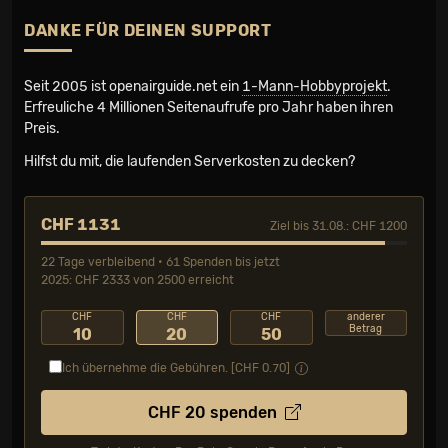
DANKE FÜR DEINEN SUPPORT
Seit 2005 ist openairguide.net ein
1-Mann-Hobbyprojekt
.
Erfreuliche 4 Millionen Seiten­aufrufe pro Jahr haben ihren
Preis.
Hilfst du mit, die laufenden Serverkosten zu decken?
CHF 1131
Ziel bis 31.08.: CHF 1200
22 Tage verbleibend • 61 Spenden bis jetzt
2025: CHF 2333 von 2500 erreicht
CHF
CHF
CHF
anderer
Betrag
10
20
50
Ich übernehme die Gebühren. [CHF
0.70
]
CHF
20
spenden