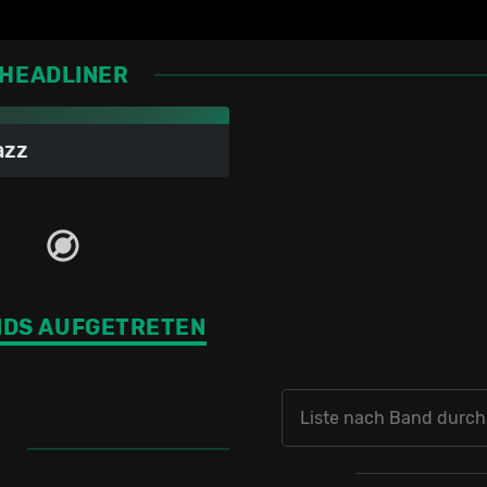
HEADLINER
azz
NDS AUFGETRETEN
T