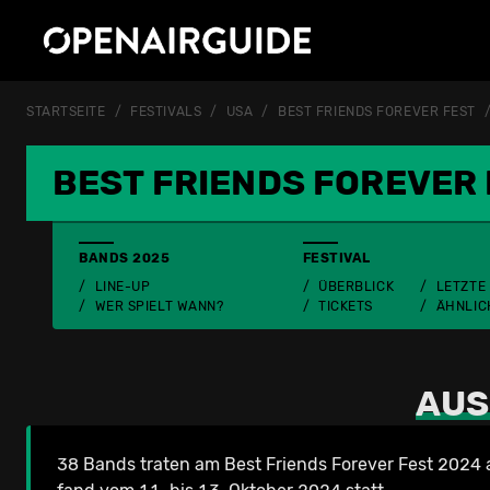
STARTSEITE
FESTIVALS
USA
BEST FRIENDS FOREVER FEST
BEST FRIENDS FOREVER
BANDS 2025
FESTIVAL
LINE-UP
ÜBERBLICK
LETZTE
WER SPIELT WANN?
TICKETS
ÄHNLIC
AUS
38 Bands traten am Best Friends Forever Fest 2024 a