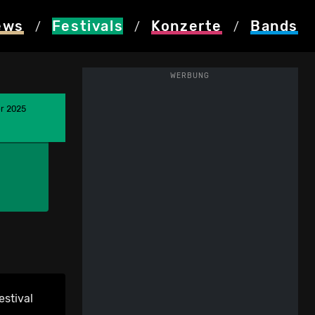
ews
Festivals
Konzerte
Bands
/
/
/
WERBUNG
er 2025
estival