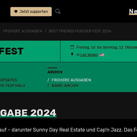
N
Jetzt supporten
FRÜHERE AUSGABEN
BEST FRIENDS FOREVER FEST 2024
 FEST
Freitag, 10. bis Sonntag, 12. Oktob
in
Las Vegas
ARCHIV
 UPDATES
FRÜHERE AUSGABEN
HE FESTIVALS
BAND-ARCHIV
GABE 2024
uf – darunter Sunny Day Real Estate und Cap'n Jazz. Das F