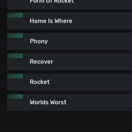
Form Of Rocket
Home Is Where
Phony
Recover
Rocket
Worlds Worst