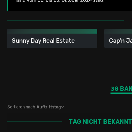
fand vom 11. bis 13. Oktober 2024 statt.
Sunny Day Real Estate
Cap'n J
38 BA
Sortieren nach:
Auftrittstag
TAG NICHT BEKANN