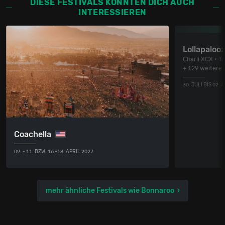
DIESE FESTIVALS KÖNNTEN DICH AUCH
INTERESSIEREN
Lollapaloo
Charli XCX • T
+ 129 weitere
30. JULI BIS 02.
Coachella
09. - 11. BZW. 16.-18. APRIL 2027
mehr ähnliche Festivals wie Bonnaroo