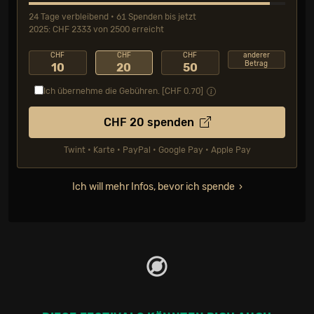
24 Tage verbleibend • 61 Spenden bis jetzt
2025: CHF 2333 von 2500 erreicht
CHF
CHF
CHF
anderer
Betrag
10
20
50
Ich übernehme die Gebühren. [CHF
0.70
]
CHF
20
spenden
Twint • Karte • PayPal • Google Pay • Apple Pay
Ich will mehr Infos, bevor ich spende