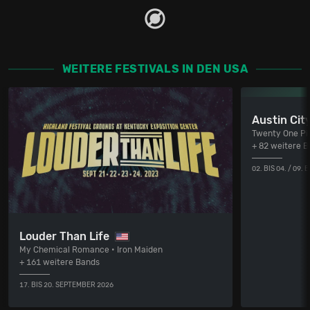
WEITERE FESTIVALS IN DEN USA
Austin City
Twenty One Pil
+ 82 weitere 
02. BIS 04. / 09.
Louder Than Life
My Chemical Romance • Iron Maiden
+ 161 weitere Bands
17. BIS 20. SEPTEMBER 2026