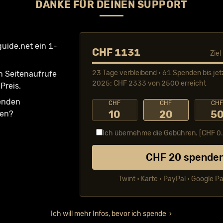
DANKE FÜR DEINEN SUPPORT
guide.net ein
1-
CHF 1131
Zie
23 Tage verbleibend • 61 Spenden bis jet
n Seiten­aufrufe
2025: CHF 2333 von 2500 erreicht
Preis.
fenden
CHF
CHF
CH
10
20
5
ken?
Ich übernehme die Gebühren. [CHF
0
CHF
20
spende
Twint • Karte • PayPal • Google P
Ich will mehr Infos, bevor ich spende