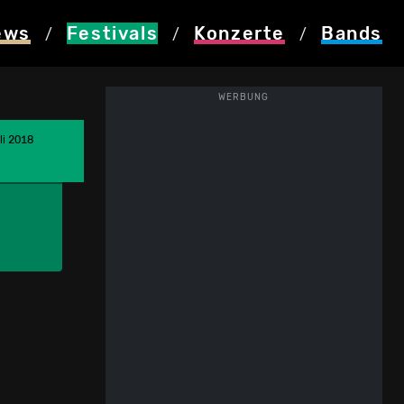
ews
Festivals
Konzerte
Bands
/
/
/
WERBUNG
li 2018