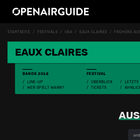
STARTSEITE
FESTIVALS
USA
EAUX CLAIRES
FRÜHERE AU
EAUX CLAIRES
BANDS 2018
FESTIVAL
LINE-UP
ÜBERBLICK
LETZTE
WER SPIELT WANN?
TICKETS
ÄHNLIC
AUS
and