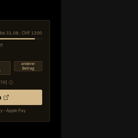
l bis 31.08.: CHF 1200
zt
F
anderer
Betrag
0
.70
]
n
ay • Apple Pay