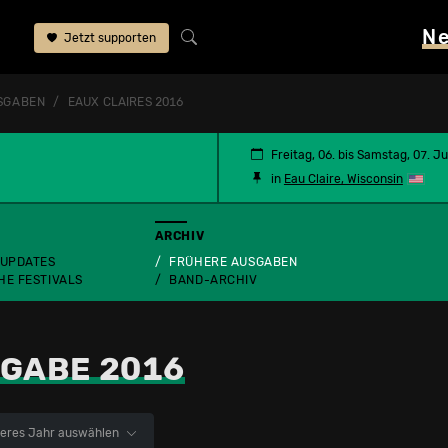
N
Jetzt supporten
SGABEN
EAUX CLAIRES 2016
Freitag, 06. bis Samstag, 07. Ju
in
Eau Claire, Wisconsin
ARCHIV
 UPDATES
FRÜHERE AUSGABEN
HE FESTIVALS
BAND-ARCHIV
GABE 2016
eres Jahr auswählen