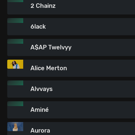
2 Chainz
6lack
A$AP Twelvyy
Alice Merton
Alvvays
Aminé
Aurora