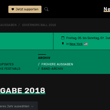
N
Jetzt supporten
 AUSGABEN
GOVERNORS BALL 2018
Freitag, 05. bis Sonntag, 07. Ju
in
New York
ARCHIV
 UPDATES
FRÜHERE AUSGABEN
HE FESTIVALS
BAND-ARCHIV
GABE 2018
eres Jahr auswählen