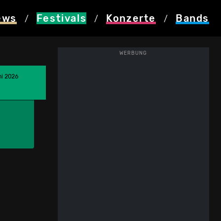
ews
Festivals
Konzerte
Bands
/
/
/
WERBUNG
ni 2026