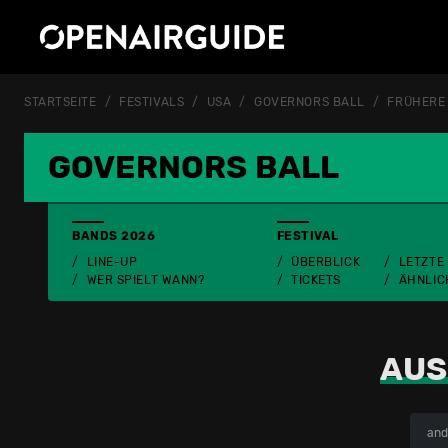
STARTSEITE
FESTIVALS
USA
GOVERNORS BALL
FRÜHERE
GOVERNORS BALL
BANDS 2026
FESTIVAL
LINE-UP
ÜBERBLICK
LETZTE
WER SPIELT WANN?
TICKETS
ÄHNLIC
AUS
and