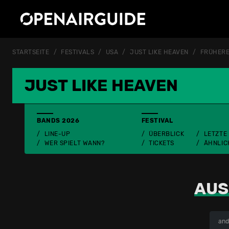
STARTSEITE
FESTIVALS
USA
JUST LIKE HEAVEN
FRÜHERE
JUST LIKE HEAVEN
BANDS 2026
FESTIVAL
LINE-UP
ÜBERBLICK
LETZTE
WER SPIELT WANN?
TICKETS
ÄHNLIC
AUS
and