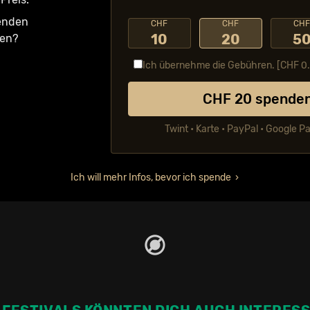
fenden
CHF
CHF
CH
10
20
5
ken?
Ich übernehme die Gebühren. [CHF
0
CHF
20
spende
Twint • Karte • PayPal • Google P
Ich will mehr Infos, bevor ich spende