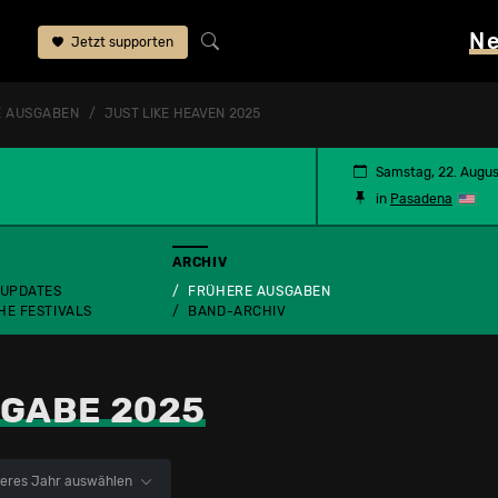
N
Jetzt supporten
 AUSGABEN
JUST LIKE HEAVEN 2025
Samstag, 22. Augu
in
Pasadena
ARCHIV
 UPDATES
FRÜHERE AUSGABEN
HE FESTIVALS
BAND-ARCHIV
GABE 2025
eres Jahr auswählen