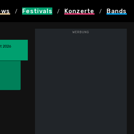
ews
Festivals
Konzerte
Bands
/
/
/
WERBUNG
st 2026