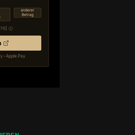
F
anderer
Betrag
0
.70
]
n
ay • Apple Pay