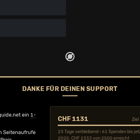
DANKE FÜR DEINEN SUPPORT
guide.net ein
1-
CHF 1131
Zie
23 Tage verbleibend • 61 Spenden bis jet
n Seiten­aufrufe
2025: CHF 2333 von 2500 erreicht
Preis.