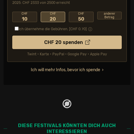
2025: CHF 2333 von 2500 erreicht
CHF
CHF
CHF
anderer
Betrag
10
20
50
Ich übernehme die Gebühren. [CHF
0.70
]
CHF
20
spenden
Twint • Karte • PayPal • Google Pay • Apple Pay
Ich will mehr Infos, bevor ich spende
DIESE FESTIVALS KÖNNTEN DICH AUCH
INTERESSIEREN