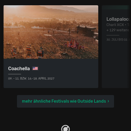
Lollapaloo
Charli XCX • T
+ 129 weitere
30. JULI BIS 02.
Coachella
09. - 11. BZW. 16.-18. APRIL 2027
mehr ähnliche Festivals wie Outside Lands