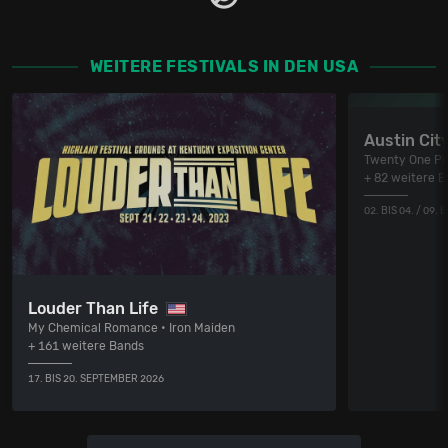
WEITERE FESTIVALS IN DEN USA
Austin City
Twenty One Pil
+ 82 weitere 
02. BIS 04. / 09.
Louder Than Life
My Chemical Romance • Iron Maiden
+ 161 weitere Bands
17. BIS 20. SEPTEMBER 2026