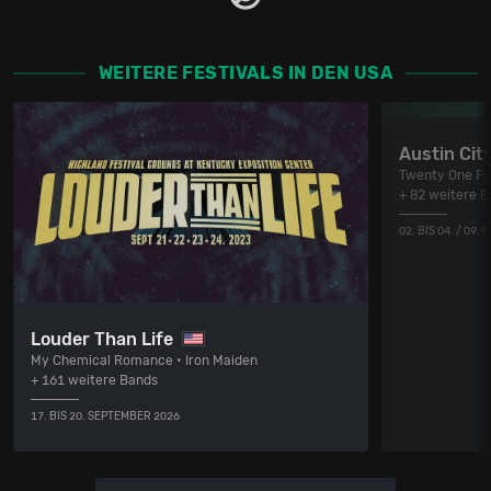
WEITERE FESTIVALS IN DEN USA
Austin City
Twenty One Pil
+ 82 weitere 
02. BIS 04. / 09.
Louder Than Life
My Chemical Romance • Iron Maiden
+ 161 weitere Bands
17. BIS 20. SEPTEMBER 2026