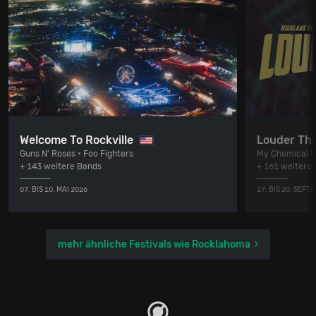
Welcome To Rockville
Louder Tha
Guns N' Roses • Foo Fighters
My Chemical R
+ 143 weitere Bands
+ 161 weitere
07. BIS 10. MAI 2026
17. BIS 20. SEPT
mehr ähnliche Festivals wie Rocklahoma