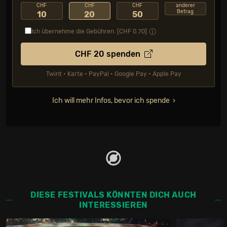
CHF
CHF
CHF
anderer
Betrag
10
20
50
Ich übernehme die Gebühren. [CHF
0.70
]
CHF
20
spenden
Twint • Karte • PayPal • Google Pay • Apple Pay
Ich will mehr Infos, bevor ich spende
DIESE FESTIVALS KÖNNTEN DICH AUCH
INTERESSIEREN