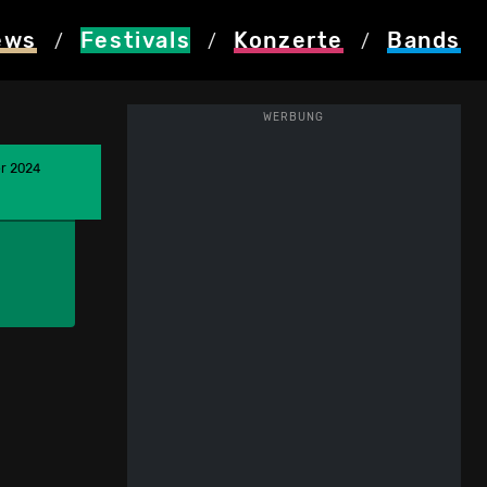
ews
Festivals
Konzerte
Bands
/
/
/
WERBUNG
er 2024