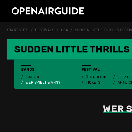
STARTSEITE
FESTIVALS
USA
SUDDEN LITTLE THRILLS FESTI
SUDDEN LITTLE THRILLS
BANDS
FESTIVAL
LINE-UP
ÜBERBLICK
LETZTE
WER SPIELT WANN?
TICKETS
ÄHNLIC
WER S