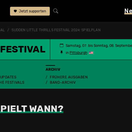
N
Jetzt supporten
VAL
SUDDEN LITTLE THRILLS FESTIVAL 2024: SPIELPLAN
 FESTIVAL
Samstag, 07. bis Sonntag, 08. Septemb
in
Pittsburgh
ARCHIV
 UPDATES
FRÜHERE AUSGABEN
HE FESTIVALS
BAND-ARCHIV
PIELT WANN?