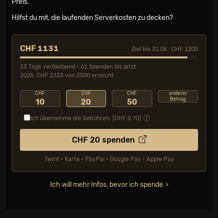
Preis.
Hilfst du mit, die laufenden Serverkosten zu decken?
CHF 1131
Ziel bis 31.08.: CHF 1200
23 Tage verbleibend • 61 Spenden bis jetzt
2025: CHF 2333 von 2500 erreicht
CHF
CHF
CHF
anderer
Betrag
10
20
50
Ich übernehme die Gebühren. [CHF
0.70
]
CHF
20
spenden
Twint • Karte • PayPal • Google Pay • Apple Pay
Ich will mehr Infos, bevor ich spende