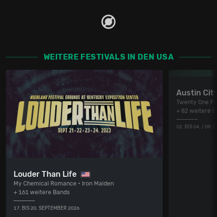
WEITERE FESTIVALS IN DEN USA
Austin City
Twenty One Pil
+ 82 weitere 
02. BIS 04. / 09.
Louder Than Life
My Chemical Romance • Iron Maiden
+ 161 weitere Bands
17. BIS 20. SEPTEMBER 2026