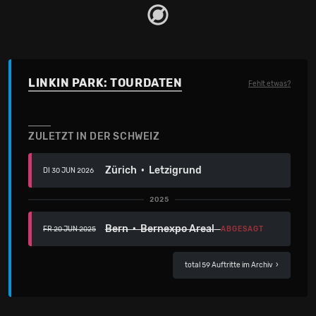
LINKIN PARK: TOURDATEN
Fehlt etwas?
ZULETZT IN DER SCHWEIZ
Zürich · Letzigrund
DI 30 JUN 2026
2025
Bern · Bernexpo Areal
ABGESAGT
FR 20 JUN 2025
total 59 Auftritte im Archiv
›