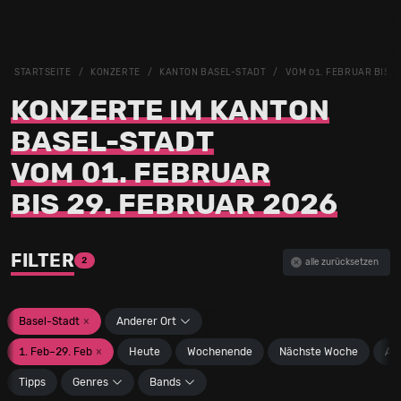
STARTSEITE
KONZERTE
KANTON BASEL-STADT
VOM 01. FEBRUAR BIS 2
KONZERTE IM KANTON
BASEL-STADT
VOM 01. FEBRUAR
BIS 29. FEBRUAR 2026
FILTER
2
alle zurücksetzen
Basel-Stadt
×
Anderer Ort
1. Feb–29. Feb
×
Heute
Wochenende
Nächste Woche
An
Tipps
Genres
Bands