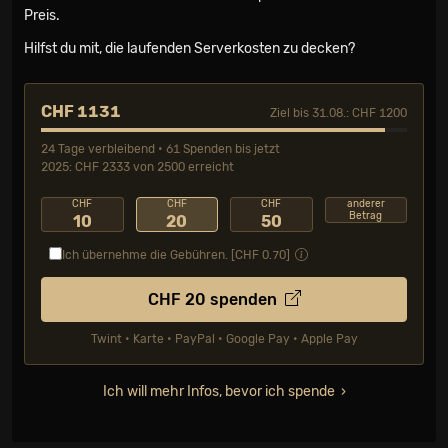
Preis.
Hilfst du mit, die laufenden Serverkosten zu decken?
CHF 1131
Ziel bis 31.08.: CHF 1200
24 Tage verbleibend • 61 Spenden bis jetzt
2025: CHF 2333 von 2500 erreicht
CHF
CHF
CHF
anderer
Betrag
10
20
50
Ich übernehme die Gebühren. [CHF
0.70
]
CHF
20
spenden
Twint • Karte • PayPal • Google Pay • Apple Pay
Ich will mehr Infos, bevor ich spende