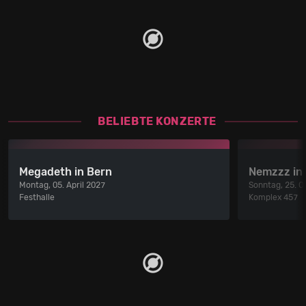
BELIEBTE KONZERTE
Megadeth in Bern
Nemzzz in 
Montag, 05. April 2027
Sonntag, 25. O
Festhalle
Komplex 457