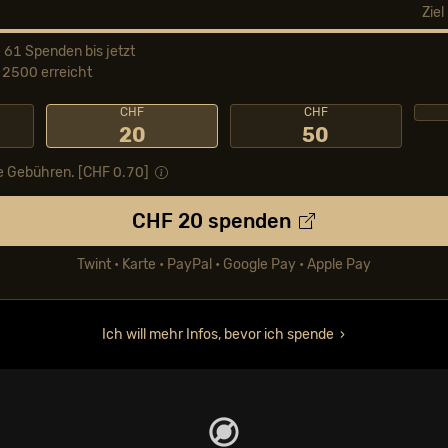
Zie
 61 Spenden bis jetzt
2500 erreicht
CHF
CHF
20
50
e Gebühren. [CHF
0.70
]
CHF
20
spenden
Twint • Karte • PayPal • Google Pay • Apple Pay
Ich will mehr Infos, bevor ich spende