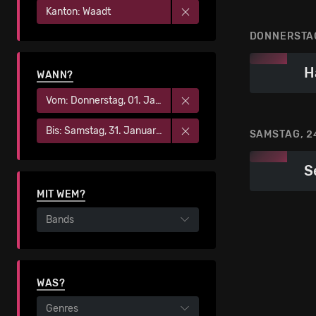
Kanton: Waadt
DONNERSTAG
H
WANN?
Vom: Donnerstag, 01. Januar 2026
Bis: Samstag, 31. Januar 2026
SAMSTAG, 2
S
MIT WEM?
Bands
WAS?
Genres