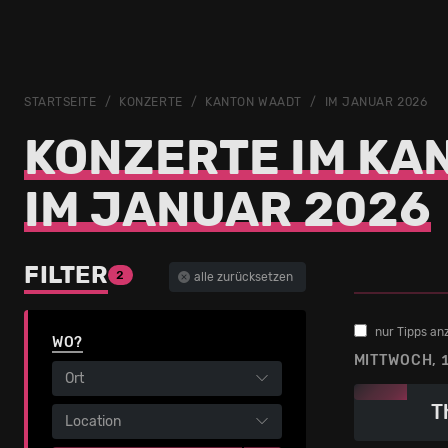
STARTSEITE
KONZERTE
KANTON WAADT
IM JANUAR 2026
KONZERTE IM KA
IM JANUAR 2026
FILTER
2
alle zurücksetzen
nur Tipps an
WO?
MITTWOCH, 
Ort
T
Location