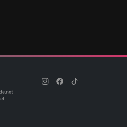
de.net
et