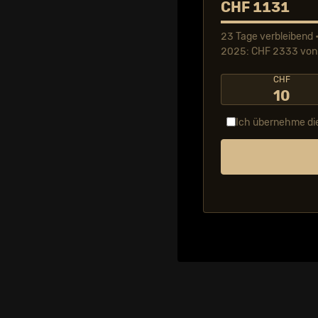
CHF 1131
23 Tage verbleibend •
2025: CHF 2333 von 
CHF
10
Ich übernehme di