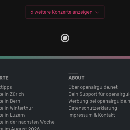
6 weitere Konzerte anzeigen
RTE
ABOUT
ttipps
Über openairguide.net
e in Zürich
Dein Support für openairgui
e in Bern
Werbung bei openairguide.n
e in Winterthur
Datenschutz­erklärung
e in Luzern
Impressum & Kontakt
te in der nächsten Woche
te im August 2026