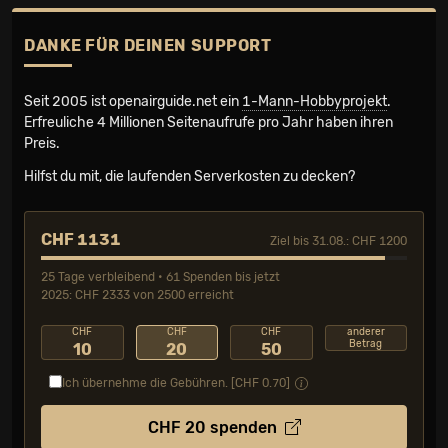
DANKE FÜR DEINEN SUPPORT
Seit 2005 ist openairguide.net ein
1-Mann-Hobbyprojekt
.
Erfreuliche 4 Millionen Seiten­aufrufe pro Jahr haben ihren
Preis.
Hilfst du mit, die laufenden Serverkosten zu decken?
CHF 1131
Ziel bis 31.08.: CHF 1200
25 Tage verbleibend • 61 Spenden bis jetzt
2025: CHF 2333 von 2500 erreicht
CHF
CHF
CHF
anderer
Betrag
10
20
50
Ich übernehme die Gebühren. [CHF
0.70
]
CHF
20
spenden