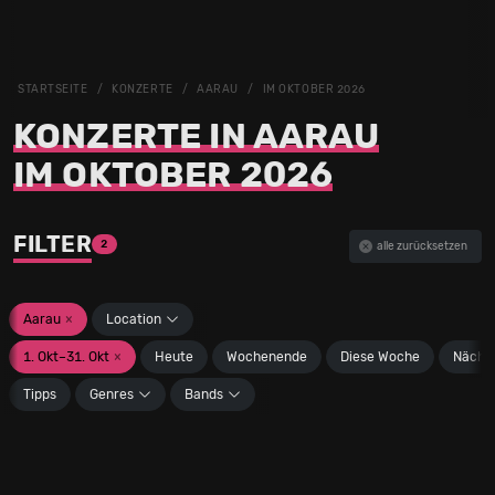
STARTSEITE
KONZERTE
AARAU
IM OKTOBER 2026
KONZERTE IN AARAU
IM OKTOBER 2026
FILTER
2
alle zurücksetzen
Aarau
×
Location
1. Okt–31. Okt
×
Heute
Wochenende
Diese Woche
Nächs
Tipps
Genres
Bands