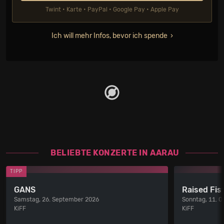
Twint • Karte • PayPal • Google Pay • Apple Pay
Ich will mehr Infos, bevor ich spende
BELIEBTE KONZERTE IN AARAU
TIPP
GANS
Raised Fis
Samstag, 26. September 2026
Sonntag, 11. O
KiFF
KiFF