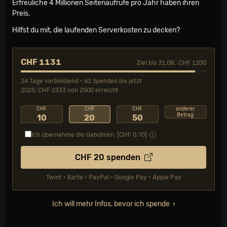
Erfreuliche 4 Millionen Seiten­aufrufe pro Jahr haben ihren
Preis.
Hilfst du mit, die laufenden Serverkosten zu decken?
CHF 1131
Ziel bis 31.08.: CHF 1200
24 Tage verbleibend • 61 Spenden bis jetzt
2025: CHF 2333 von 2500 erreicht
CHF
CHF
CHF
anderer
Betrag
10
20
50
Ich übernehme die Gebühren. [CHF
0.70
]
CHF
20
spenden
Twint • Karte • PayPal • Google Pay • Apple Pay
Ich will mehr Infos, bevor ich spende