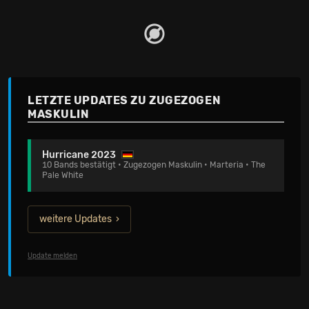
Zwischenzeit den Bordstein und die Skyline gesehen hat.
Seltsam zeitlos wirkt dieses Album von Zugezogen
Maskulin. Seltsam gut ist es geworden. Und deshalb
holen wir Zugezogen Maskulin gleich drei Mal in die
Schweiz!
LETZTE UPDATES ZU ZUGEZOGEN
MASKULIN
Hurricane 2023
10 Bands bestätigt • Zugezogen Maskulin • Marteria • The
Pale White
weitere Updates
Update melden