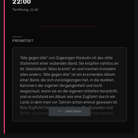
22:00
Türöffnung: 21:00
PRESSETEXT
"Alle gegen Alle" von Zugezogen Maskulin ist das stille
Statement einer wütenden Band. Sie knüpfen nahtlos an
ihr Debütalbum "Alles brennt" an und machen trotzdem
alles anders. "Alle gegen Alle" ist ein krachendes Album
einer Band, die sich zurückgezogen hat, in die dunklen
Kammern der eigenen Vergangenheit und nicht
wegschaut, wenn sie an die eigenen Untiefen herantritt,
und so entstand ein Album wie eine Zugfahrt durch ein
Land, in dem man vor Jahren schon einmal gewesen ist.
Eine Zugfahrt hinein in die Welt aus Glasfassaden und
mehr lesen
Beton, zurück auf den Bolzplatz und ins Kinderzimmer
zwischen Bong und Hansa-Schal, dorthin ins Moor
zwischen reetgedeckten Häusern und dem roten
Bonanzarad, wo man früher einmal zuhause war und
heute nicht mehr zuhause sein kann, weil man in der