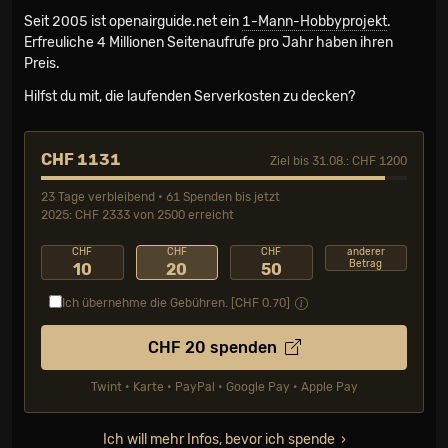
Seit 2005 ist openairguide.net ein
1-Mann-Hobbyprojekt
.
Erfreuliche 4 Millionen Seiten­aufrufe pro Jahr haben ihren
Preis.
Hilfst du mit, die laufenden Serverkosten zu decken?
CHF 1131
Ziel bis 31.08.: CHF 1200
23 Tage verbleibend • 61 Spenden bis jetzt
2025: CHF 2333 von 2500 erreicht
CHF
CHF
CHF
anderer
Betrag
10
20
50
Ich übernehme die Gebühren. [CHF
0.70
]
CHF
20
spenden
Twint • Karte • PayPal • Google Pay • Apple Pay
Ich will mehr Infos, bevor ich spende