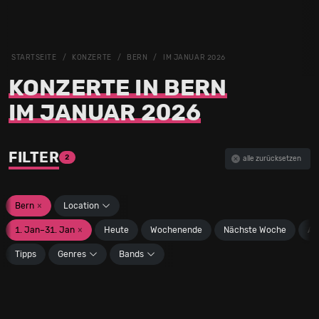
STARTSEITE
KONZERTE
BERN
IM JANUAR 2026
KONZERTE IN BERN
IM JANUAR 2026
FILTER
2
alle zurücksetzen
Bern
×
Location
1. Jan–31. Jan
×
Heute
Wochenende
Nächste Woche
An
Tipps
Genres
Bands