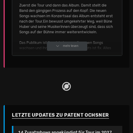
Zuerst die Tour und dann das Album. Damit stellt die
Band den gängigen Prozess auf den Kopf: Die neuen
Songs wachsen im Konzertsaal das Album entsteht erst
nach der Tour.Ein bewusst umgekehrter Weg, weil Büne
Huber und seine MusikerInnen überzeugt sind, dass sich
Songs auf der Bühne immer weiterentwickeln.
Das Publikum ist live dabei, wenn die neuen Songs
mehr lesen
wachsen und ihr Gesicht verändern. Nichts ist fix. Alles
ist in Bewegung. Der Konzertsaal wird zum Proberaum,
zum Labor, in dem rumgetüftelt, gebastelt und gefeilt
wird.Gespielt werden fast ausschliesslich neue Songs.
Statt Rückschau gibt es Aufbruch. Statt Routine: Risiko.
Und was heute noch eine Skizze ist, kann morgen schon
der neue Klassiker sein.Nach der Tour wandert das auf
der Bühne gereifte Material ins Studio – erst dann
entsteht das Album.
Hier noch ein paar wichtige Hinweise
Wir bitten euch das Handy auf Flugmodus zu stellen und
LETZTE UPDATES ZU PATENT OCHSNER
keine Bild- oder Tonaufnahmen zu machen.
Quelle: Gadget Entertainment Group AG
14 Zusatzshows angekündigt für Tour im 2027