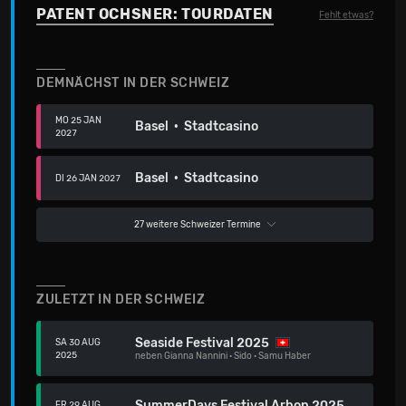
PATENT OCHSNER: TOURDATEN
Fehlt etwas?
DEMNÄCHST IN DER SCHWEIZ
MO 25 JAN
Basel · Stadtcasino
2027
Basel · Stadtcasino
DI 26 JAN 2027
27 weitere Schweizer Termine
ZULETZT IN DER SCHWEIZ
Seaside Festival 2025
SA 30 AUG
2025
neben
Gianna Nannini
·
Sido
·
Samu Haber
SummerDays Festival Arbon 2025
FR 29 AUG