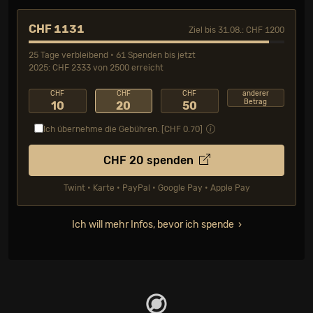
CHF 1131
Ziel bis 31.08.: CHF 1200
25 Tage verbleibend • 61 Spenden bis jetzt
2025: CHF 2333 von 2500 erreicht
CHF
CHF
CHF
anderer
Betrag
10
20
50
Ich übernehme die Gebühren. [CHF
0.70
]
CHF
20
spenden
Twint • Karte • PayPal • Google Pay • Apple Pay
Ich will mehr Infos, bevor ich spende