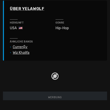
ÜBER YELAWOLF
HERKUNFT
GENRE
USA
Hip-Hop
ÄHNLICHE BANDS
•
Curren$y
•
Wiz Khalifa
WERBUNG