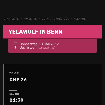
STARTSEITE
KONZERTE
BERN
DACHSTOCK
YELAWOLF
YELAWOLF IN BERN
Donnerstag, 10. Mai 2012
Dachstock
[Kapazität: 700]
TICKETS
CHF 26
BEGINN
21:30