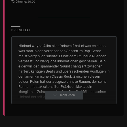
Türöffnung: 20:00
PRESSETEXT
Michael Wayne Atha alias Yelawolf hat etwas erreicht,
was man in den vergangenen Jahren im Rap-Genre
meist vergeblich suchte: Er hat dem Stil neue Nuancen
verpasst und klangliche Innovationen geschaffen. Sein
eigenwilliger, spannender Sound changiert zwischen
harten, kantigen Beats und überraschenden Ausflügen in
den amerikanischen Classic Rock. Zwischen diesen
beiden Polen hat der ausgezeichnete Rapper, der seine
Reime mit stakkatohafter Präzision kickt, sein
klangliches Zuhause gefunden. Damit stößt er in seiner
mehr lesen
Heimat derzeit auf große Begeisterung.
Seine für einen HipHopper ungewöhnliche Affinität zum
Classic Rock vergangener Tage erklärt sich aus seiner
selbst gewählten Herkunft. Als Kind zog er mit seiner
allein erziehenden Mutter von Ort zu Ort, quer durch die
USA. So lernte er die Eigenheiten verschiedener