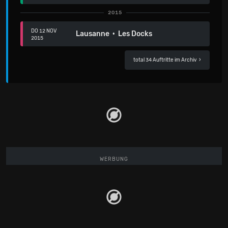
2015
DO 12 NOV
Lausanne · Les Docks
2015
total 34 Auftritte im Archiv
›
WERBUNG