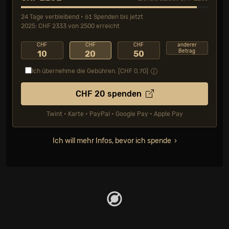
24 Tage verbleibend • 61 Spenden bis jetzt
2025: CHF 2333 von 2500 erreicht
CHF
CHF
CHF
anderer
Betrag
10
20
50
Ich übernehme die Gebühren. [CHF
0.70
]
CHF
20
spenden
Twint • Karte • PayPal • Google Pay • Apple Pay
Ich will mehr Infos, bevor ich spende