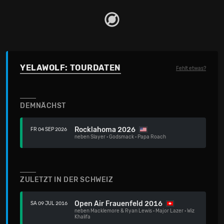
YELAWOLF: TOURDATEN
Fehlt etwas?
DEMNÄCHST
Rocklahoma 2026
FR 04 SEP 2026
neben
Slayer
·
Godsmack
·
Papa Roach
ZULETZT IN DER SCHWEIZ
Open Air Frauenfeld 2016
SA 09 JUL 2016
neben
Macklemore & Ryan Lewis
·
Major Lazer
·
Wiz
Khalifa