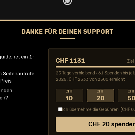
DANKE FÜR DEINEN SUPPORT
guide.net ein
1-
CHF 1131
Zie
25 Tage verbleibend • 61 Spenden bis jet
n Seiten­aufrufe
2025: CHF 2333 von 2500 erreicht
Preis.
fenden
CHF
CHF
CH
10
20
5
ken?
Ich übernehme die Gebühren. [CHF
0
CHF
20
spende