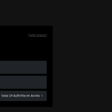
Fehlt etwas?
total 19 Auftritte im Archiv
›