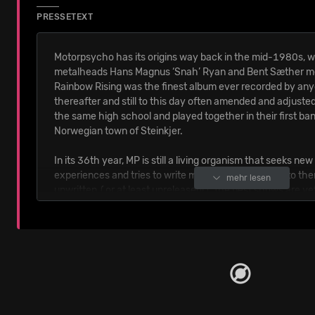
PRESSETEXT
Motorpsycho has its origins way back in the mid-1980s,
metalheads Hans Magnus ‘Snah’ Ryan and Bent Sæther me
Rainbow Rising was the finest album ever recorded by an
thereafter and still to this day often amended and adjuste
the same high school and played together in their first ban
Norwegian town of Steinkjer.
In its 36th year, MP is still a living organism that seeks ne
experiences and tries to write music that is relevant to th
mehr lesen
unwritten (or at least unreleased!), the best shows are yet
keep on doing their thing for as long as their ears will allow
Quelle: Petzi