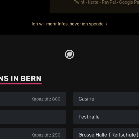
Twint • Karte • PayPal • Google P
Ich will mehr Infos, bevor ich spende
S IN BERN
Casino
Kapazität: 800
Festhalle
Grosse Halle (Reitschule)
Kapazität: 250