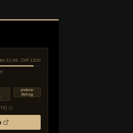
l bis 31.08.: CHF 1200
zt
F
anderer
Betrag
0
.70
]
n