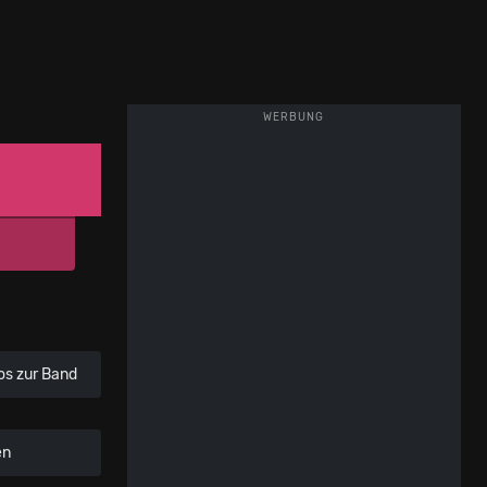
WERBUNG
os zur Band
en