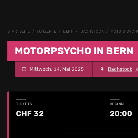
STARTSEITE
KONZERTE
BERN
DACHSTOCK
MOTORPSYCH
MOTORPSYCHO IN BERN
Mittwoch, 14. Mai 2025
Dachstock
[
TICKETS
BEGINN
CHF 32
20:00