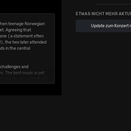
ETWAS NICHT MEHR AKTU
 when teenage Norwegian
Update zum Konzert 
t. Agreeing that
yone (a statement often
d), the two later attended
ds in the central
w challenges and
em. The best music is yet
 to be played, and MP will
 them to.