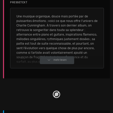
PRESSETEXT
Une musique organique, douce mais portée par de
puissantes émotions ; voici ce que nous offre l’univers de
Charlie Cunningham. À travers son dernier album, on
retrouve le songwriter dans toute sa splendeur :
alternance entre piano et guitare, inspirations flamenco,
mélodies singulières, rythmiques justement dosées ; sa
patte est tout de suite reconnaissable, et pourtant, on
sent l’évolution vers quelque chose de plus pur encore,
comme si l’artiste avait volontairement ajouté un
soupçon de fragilité. Loin de la performance et du
mehr lesen
surfait, au plus proche de son humanité.
Quelle: Seetickets