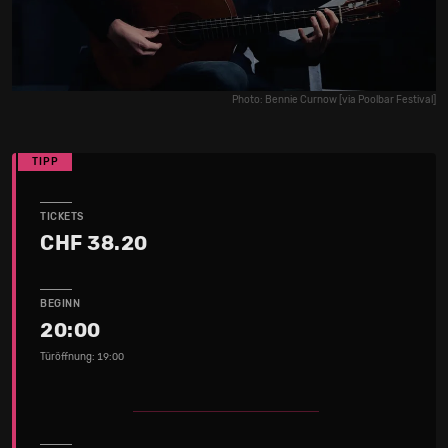
Photo: Bennie Curnow [via Poolbar Festival]
TIPP
TICKETS
CHF 38.20
BEGINN
20:00
Türöffnung: 19:00