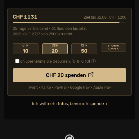
CHF 1131
Ziel bis 31.08.: CHF 1200
25 Tage verbleibend • 61 Spenden bis jetzt
2025: CHF 2333 von 2500 erreicht
CHF
CHF
CHF
anderer
Betrag
10
20
50
Ich übernehme die Gebühren. [CHF
0.70
]
CHF
20
spenden
Twint • Karte • PayPal • Google Pay • Apple Pay
Ich will mehr Infos, bevor ich spende