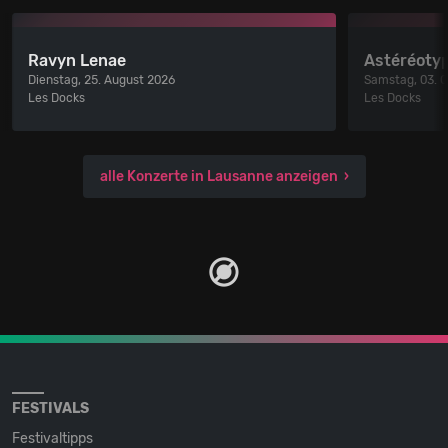
Ravyn Lenae
Astéréotyp
Dienstag, 25. August 2026
Samstag, 03. 
Les Docks
Les Docks
alle Konzerte in Lausanne anzeigen
FESTIVALS
Festivaltipps