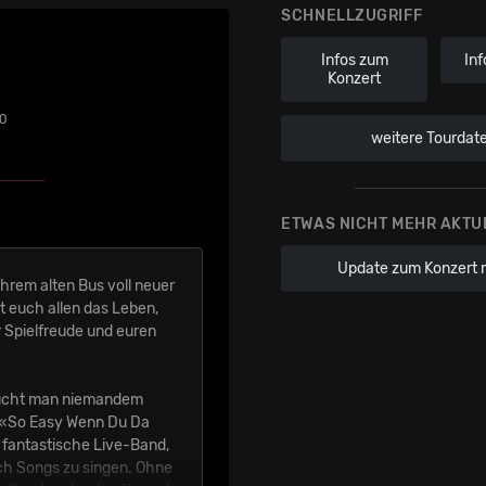
SCHNELLZUGRIFF
Infos zum
Inf
Konzert
0
weitere Tourdat
ETWAS NICHT MEHR AKTU
Update zum Konzert 
ihrem alten Bus voll neuer
t euch allen das Leben,
r Spielfreude und euren
aucht man niemandem
r «So Easy Wenn Du Da
 fantastische Live-Band,
ch Songs zu singen. Ohne