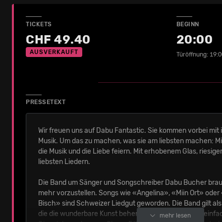
TICKETS
BEGINN
CHF 49.40
20:00
AUSVERKAUFT
Türöffnung: 19:0
PRESSETEXT
Wir freuen uns auf Dabu Fantastic. Sie kommen vorbei mit 
Musik. Um das zu machen, was sie am liebsten machen: Mi
die Musik und die Liebe feiern. Mit erhobenem Glas, riesige
liebsten Liedern.
Die Band um Sänger und Songschreiber Dabu Bucher br
mehr vorzustellen. Songs wie «Angelina», «Miin Ort» ode
Bisch» sind Schweizer Liedgut geworden. Die Band gilt als
die die wunderbare Kunst beherrscht, auf der Bühne einfa
mehr lesen