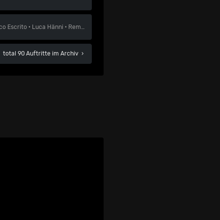
co Escrito
·
Luca Hänni
·
Remady & Manu-L
total 90 Auftritte im Archiv
›