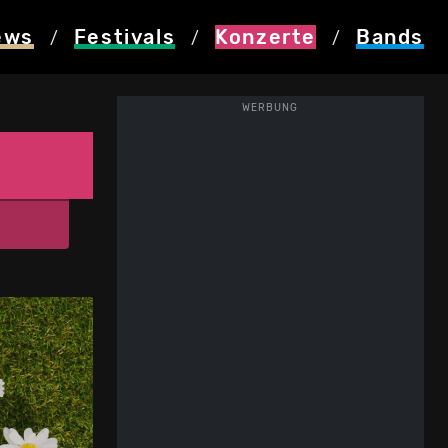
ews
Festivals
Konzerte
Bands
/
/
/
WERBUNG