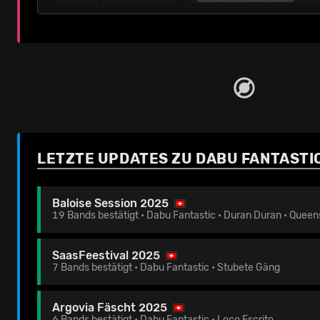
Gimmicks und grosse Show-Effekte, aber so gut, so unterh
dass man die Band immer wieder sehen will.
Das beweist die letzte Tour, die komplett ausverkauft war.
gefeierten Festivalauftritte und ein Blick in ihr bunt gemi
zahlreicher und textsicherer wird. Nun kommen sie mit i
Baby, Ciao» zu uns. Auf einer Tour, die sie wieder in die Sta
grosse und in kleine Lokale. Und endlich auch wieder zu un
Quelle: Seetickets
LETZTE UPDATES ZU DABU FANTASTI
Baloise Session 2025
19 Bands bestätigt • Dabu Fantastic • Duran Duran • Quee
SaasFeestival 2025
7 Bands bestätigt • Dabu Fantastic • Stubete Gäng
Argovia Fäscht 2025
6 Bands bestätigt • Dabu Fantastic • Loco Escrito