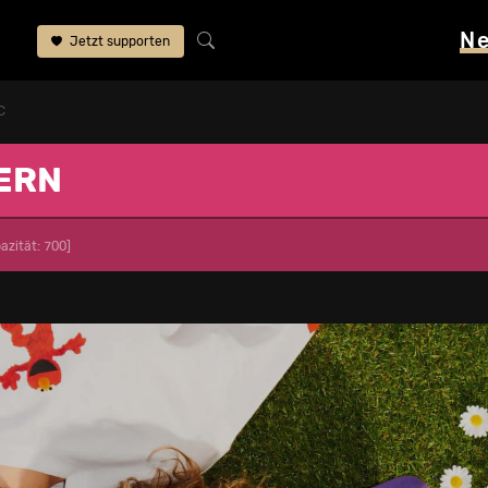
N
Jetzt supporten
C
ERN
azität: 700]