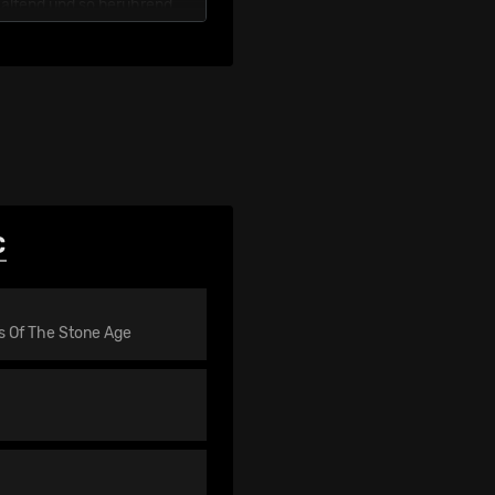
altend und so berührend,
 Das zeigen aber auch ihre
schtes Publikum, das immer
hrem neuen Album «Ciao
dt und aufs Land bringt. In
s.
C
ns Of The Stone Age