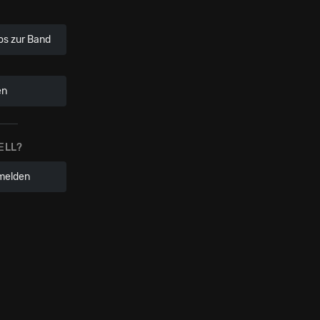
os zur Band
en
ELL?
melden