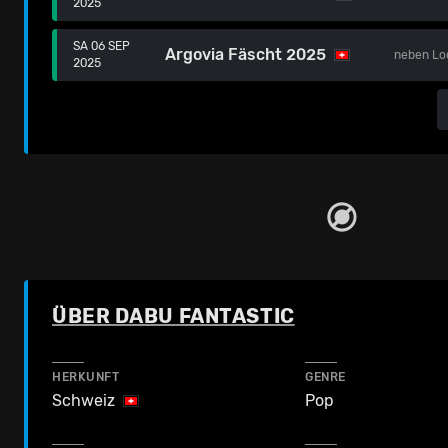
2025
SA 06 SEP
Argovia Fäscht 2025
neben
Lo
2025
ÜBER DABU FANTASTIC
HERKUNFT
GENRE
Schweiz
Pop