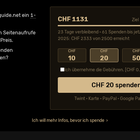
guide.net ein
1-
CHF 1131
Zie
23 Tage verbleibend • 61 Spenden bis jet
n Seiten­aufrufe
2025: CHF 2333 von 2500 erreicht
Preis.
fenden
CHF
CHF
CH
10
20
5
ken?
Ich übernehme die Gebühren. [CHF
0
CHF
20
spende
Twint • Karte • PayPal • Google P
Ich will mehr Infos, bevor ich spende