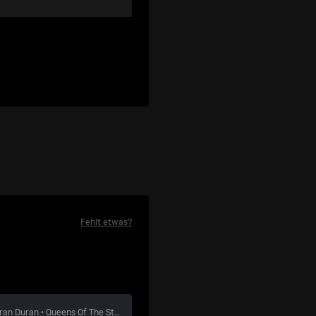
Fehlt etwas?
ran Duran
·
Queens Of The Stone Age
·
Amy Macdonald