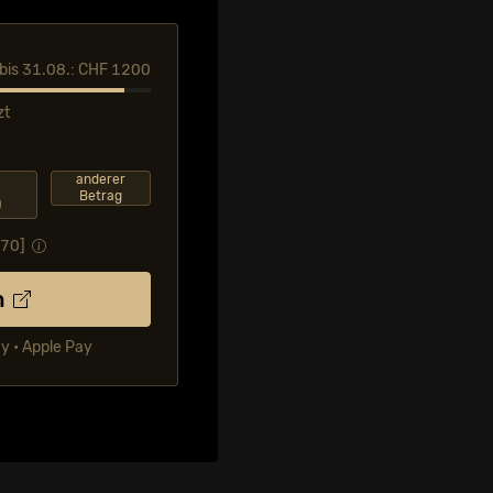
l bis 31.08.: CHF 1200
zt
F
anderer
Betrag
0
.70
]
n
ay • Apple Pay