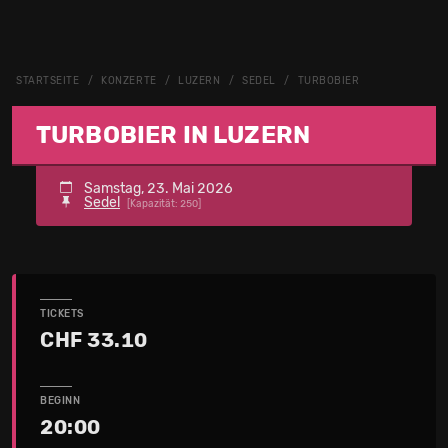
STARTSEITE
KONZERTE
LUZERN
SEDEL
TURBOBIER
TURBOBIER IN LUZERN
Samstag, 23. Mai 2026
Sedel
[Kapazität: 250]
TICKETS
CHF 33.10
BEGINN
20:00