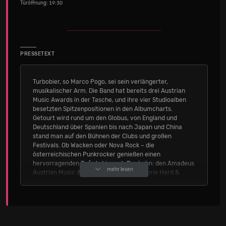
Türöffnung: 19:30
PRESSETEXT
Turbobier, so Marco Pogo, sei sein verlängerter,
musikalischer Arm. Die Band hat bereits drei Austrian
Music Awards in der Tasche, und ihre vier Studioalben
besetzten Spitzenpositionen in den Albumcharts.
Getourt wird rund um den Globus, von England und
Deutschland über Spanien bis nach Japan und China
stand man auf den Bühnen der Clubs und großen
Festivals. Ob Wacken oder Nova Rock – die
österreichischen Punkrocker genießen einen
hervorragenden Ruf als Liveact. Der Lohn: den Amadeus
mehr lesen
Austrian Music Award 2025 in der Kategorie Hard &
Heavy
Quelle: Seetickets