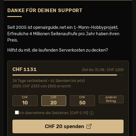
DANKE FÜR DEINEN SUPPORT
Seit 2005 ist openairguide.net ein
1-Mann-Hobbyprojekt
.
Erfreuliche 4 Millionen Seiten­aufrufe pro Jahr haben ihren
Preis.
Hilfst du mit, die laufenden Serverkosten zu decken?
CHF 1131
Ziel bis 31.08.: CHF 1200
24 Tage verbleibend • 61 Spenden bis jetzt
2025: CHF 2333 von 2500 erreicht
CHF
CHF
CHF
anderer
Betrag
10
20
50
Ich übernehme die Gebühren. [CHF
0.70
]
CHF
20
spenden