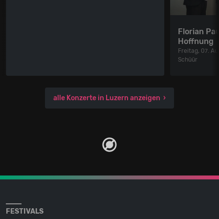
Florian Pau
Hoffnung
Freitag, 07. A
Schüür
alle Konzerte in Luzern anzeigen
FESTIVALS