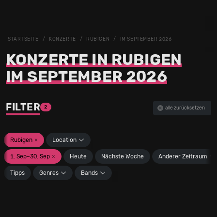
STARTSEITE
KONZERTE
RUBIGEN
IM SEPTEMBER 2026
KONZERTE IN RUBIGEN
IM SEPTEMBER 2026
FILTER
2
alle zurücksetzen
Rubigen
×
Location
1. Sep–30. Sep
×
Heute
Nächste Woche
Anderer Zeitraum
Tipps
Genres
Bands