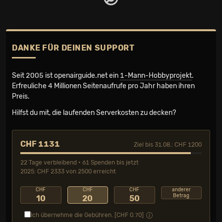
DANKE FÜR DEINEN SUPPORT
Seit 2005 ist openairguide.net ein
1-Mann-Hobbyprojekt
.
Erfreuliche 4 Millionen Seiten­aufrufe pro Jahr haben ihren
Preis.
Hilfst du mit, die laufenden Serverkosten zu decken?
CHF 1131
Ziel bis 31.08.: CHF 1200
22 Tage verbleibend • 61 Spenden bis jetzt
2025: CHF 2333 von 2500 erreicht
CHF
CHF
CHF
anderer
Betrag
10
20
50
Ich übernehme die Gebühren. [CHF
0.70
]