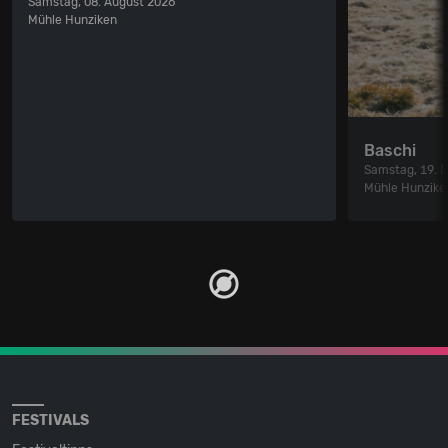
Samstag, 08. August 2026
Mühle Hunziken
Baschi
Samstag, 19. 
Mühle Hunzike
FESTIVALS