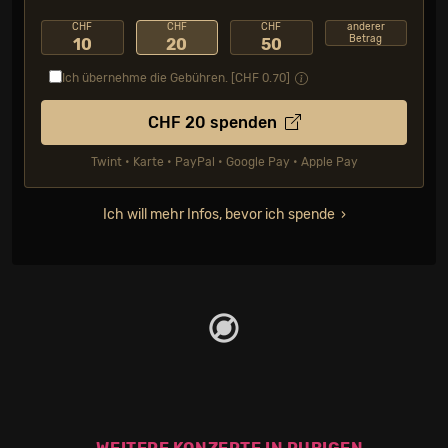
CHF
CHF
CHF
anderer
Betrag
10
20
50
Ich übernehme die Gebühren. [CHF
0.70
]
CHF
20
spenden
Twint • Karte • PayPal • Google Pay • Apple Pay
Ich will mehr Infos, bevor ich spende