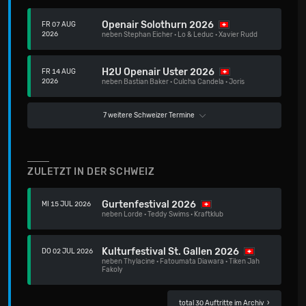
Openair Solothurn 2026
FR 07 AUG
2026
neben
Stephan Eicher
·
Lo & Leduc
·
Xavier Rudd
H2U Openair Uster 2026
FR 14 AUG
2026
neben
Bastian Baker
·
Culcha Candela
·
Joris
7 weitere Schweizer Termine
ZULETZT IN DER SCHWEIZ
Gurtenfestival 2026
MI 15 JUL 2026
neben
Lorde
·
Teddy Swims
·
Kraftklub
Kulturfestival St. Gallen 2026
DO 02 JUL 2026
neben
Thylacine
·
Fatoumata Diawara
·
Tiken Jah
Fakoly
total 30 Auftritte im Archiv
›