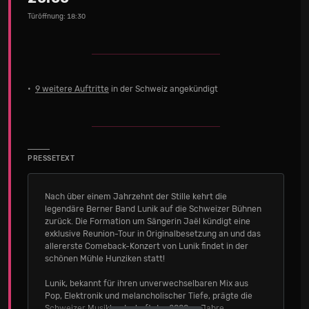
Türöffnung: 18:30
•
9 weitere Auftritte
in der Schweiz angekündigt
PRESSETEXT
Nach über einem Jahrzehnt der Stille kehrt die
legendäre Berner Band Lunik auf die Schweizer Bühnen
zurück. Die Formation um Sängerin Jaël kündigt eine
exklusive Reunion-Tour in Originalbesetzung an und das
allererste Comeback-Konzert von Lunik findet in der
schönen Mühle Hunziken statt!
Lunik, bekannt für ihren unverwechselbaren Mix aus
Pop, Elektronik und melancholischer Tiefe, prägte die
Schweizer Musiklandschaft der 2000er-Jahre