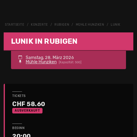
STARTSEITE
KONZERTE
RUBIGEN
MÜHLE HUNZIKEN
LUNIK
LUNIK IN RUBIGEN
Samstag, 28. März 2026
Mühle Hunziken
[Kapazität: 500]
TICKETS
CHF 58.60
AUSVERKAUFT
BEGINN
20:00