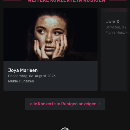
WEITERE KONZERTE IN RUBIGEN
Jule X
Samstag, 03. 
Mühle Hunzike
Joya Marleen
Donnerstag, 06. August 2026
Mühle Hunziken
alle Konzerte in Rubigen anzeigen