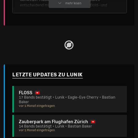
mehr lesen
entscheidend mit. Ihre Alben erreichten Gold- und
Platinstatus, Songs wie «Through Your Eyes», «Little
Bit» oder «The Most Beautiful Song» wurden zu
zeitlosen Klassikern.
Der musikalische Schwerpunkt liegt auf den alten
Klassikern der Trip-Hop Ära (Alben «Rumour», «Ahead»
und «Weather»), ergänzt durch die beliebtesten Lunik-
Hits. Ihre Konzerte sind bekannt für atmosphärische
Gesamtkunstwerke aus Klang und Licht, die das
Publikum berühren und begeistern.
Fans dürfen sich auf eine emotionale Reise durch das
LETZTE UPDATES ZU LUNIK
musikalische Universum der Band Lunik freuen. Sei in
der Mühle Hunziken dabei, wenn ein neues Kapitel
Schweizer Musikgeschichte geschrieben wird!
FLOSS
17 Bands bestätigt • Lunik • Eagle-Eye Cherry • Bastian
Quelle: Seetickets
Baker
vor 1 Monat eingetragen
Zauberpark am Flughafen Zürich
14 Bands bestätigt • Lunik • Bastian Baker
vor 1 Monat eingetragen