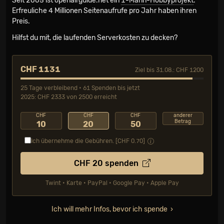
Seit 2005 ist openairguide.net ein
1-Mann-Hobbyprojekt
.
Erfreuliche 4 Millionen Seiten­aufrufe pro Jahr haben ihren
Preis.
Hilfst du mit, die laufenden Serverkosten zu decken?
CHF 1131
Ziel bis 31.08.: CHF 1200
25 Tage verbleibend • 61 Spenden bis jetzt
2025: CHF 2333 von 2500 erreicht
CHF
CHF
CHF
anderer
Betrag
10
20
50
Ich übernehme die Gebühren. [CHF
0.70
]
CHF
20
spenden
Twint • Karte • PayPal • Google Pay • Apple Pay
Ich will mehr Infos, bevor ich spende