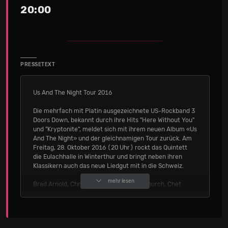
20:00
PRESSETEXT
Us And The Night Tour 2016
Die mehrfach mit Platin ausgezeichnete US-Rockband 3
Doors Down, bekannt durch ihre Hits "Here Without You"
und "Kryptonite", meldet sich mit ihrem neuen Album «Us
And The Night» und der gleichnamigen Tour zurück. Am
Freitag, 28. Oktober 2016 (20 Uhr) rockt das Quintett
die Eulachhalle in Winterthur und bringt neben ihren
Klassikern auch das neue Liedgut mit in die Schweiz.
mehr lesen
Brad Arnold, Chris Henderson, Greg Upchurch, Chet
Roberts und Justin Biltonen alias 3 Doors Down sind aus
den Charts nicht mehr wegzudenken. Gegründet 1995,
wurde es um die Band in den letzten 20 Jahren stetig
lauter. Alles begann mit ihrem Debüt-Album «The Better