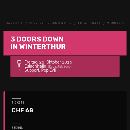
STARTSEITE
KONZERTE
WINTERTHUR
EULACHHALLE
3 DOORS DOW
3 DOORS DOWN
IN WINTERTHUR
Freitag, 28. Oktober 2016
Eulachhalle
[Kapazität: 3000]
Support:
Pop Evil
TICKETS
CHF 68
BEGINN