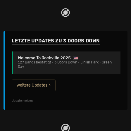
Life», welches sechsmal Platin erhielt, ihnen mehrere
Nummer 1 Chartplatzierungen und ausverkaufte
Tourneen einbrachte. 3 Doors Down sind "Radio-Ikonen".
Ihre Hits werden auch von vielen Schweizer
Radiostationen hoch und runter gespielt. Dies macht sie
zu einer der erfolgreichsten Rockbands der Welt.
Dass das Feuer immer noch lichterloh brennt, zeigen 3
LETZTE UPDATES ZU 3 DOORS DOWN
Doors Down auf ihrer «Us And The Night Tour» live am
Freitag, 28. Oktober 2016 (20 Uhr) in der Eulachhalle
Winterthur.
Welcome To Rockville 2025
127 Bands bestätigt • 3 Doors Down • Linkin Park • Green
Day
weitere Updates
Update melden