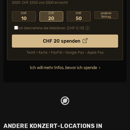
2025: CHF 2333 von 2500 erreicht
CHF
CHF
CHF
anderer
Betrag
10
20
50
Ich übernehme die Gebühren. [CHF
0.70
]
CHF
20
spenden
Twint • Karte • PayPal • Google Pay • Apple Pay
Ich will mehr Infos, bevor ich spende
ANDERE KONZERT-LOCATIONS IN