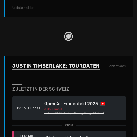
Update melden
JUSTIN TIMBERLAKE: TOURDATEN
Fehlt etwas?
ZULETZT IN DER SCHWEIZ
Open Air Frauenfeld 2025
DO 10 JUL 2025
ABGESAGT
neben
A$AP Rocky
·
Young Thug
·
50 Cent
2018
DO 16 AUG