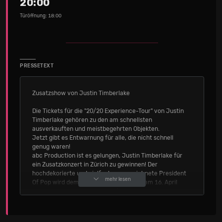
20:00
Türöffnung: 18:00
PRESSETEXT
Zusatzshow von Justin Timberlake
Die Tickets für die "20/20 Experience-Tour" von Justin
Timberlake gehören zu den am schnellsten
ausverkauften und meistbegehrten Objekten.
Jetzt gibt es Entwarnung für alle, die nicht schnell
genug waren!
abc Production ist es gelungen, Justin Timberlake für
ein Zusatzkonzert in Zürich zu gewinnen! Der
hochdekorierte und vielfach ausgezeichnete President
mehr lesen
Of Pop wird dem Zürcher Hallenstadion am 16. April
2014 ein zweites Mal seine Aufwartung machen und das
Publikum in sein musikalisches Imperium entführen.
Quelle: hallenstadion.ch