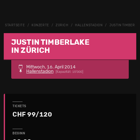
STARTSEITE
KONZERTE
ZÜRICH
HALLENSTADION
JUSTIN TIMBERLA
JUSTIN TIMBERLAKE
IN ZÜRICH
Mittwoch, 16. April 2014
Hallenstadion
[Kapazität: 15'000]
TICKETS
CHF 99/120
BEGINN