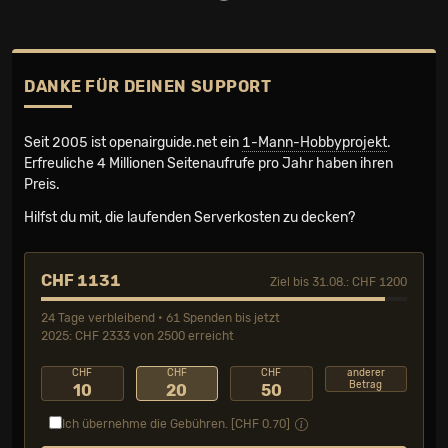
DANKE FÜR DEINEN SUPPORT
Seit 2005 ist openairguide.net ein
1-Mann-Hobbyprojekt
.
Erfreuliche 4 Millionen Seiten­aufrufe pro Jahr haben ihren
Preis.
Hilfst du mit, die laufenden Serverkosten zu decken?
CHF 1131
Ziel bis 31.08.: CHF 1200
24 Tage verbleibend • 61 Spenden bis jetzt
2025: CHF 2333 von 2500 erreicht
CHF
CHF
CHF
anderer
Betrag
10
20
50
Ich übernehme die Gebühren. [CHF
0.70
]