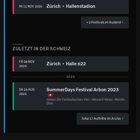
Zürich · Hallenstadion
MI 11 NOV 2026
+ 2 Festivals
im Ausland ›
ZULETZT IN DER SCHWEIZ
FR 08 NOV
Zürich · Halle 622
2024
2023
SummerDays Festival Arbon 2023
SA 26 AUG
2023
neben
Die Fantastischen Vier
·
Wincent Weiss
·
Mando
Diao
total 17 Auftritte im Archiv
›