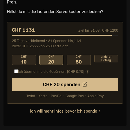
Preis.
Hilfst du mit, die laufenden Serverkosten zu decken?
CHF 1131
Ziel bis 31.08.: CHF 1200
25 Tage verbleibend • 61 Spenden bis jetzt
2025: CHF 2333 von 2500 erreicht
CHF
CHF
CHF
anderer
Betrag
10
20
50
Ich übernehme die Gebühren. [CHF
0.70
]
CHF
20
spenden
Twint • Karte • PayPal • Google Pay • Apple Pay
Ich will mehr Infos, bevor ich spende