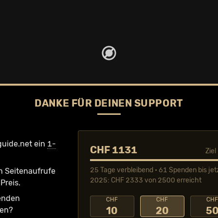
DANKE FÜR DEINEN SUPPORT
guide.net ein
1-
CHF 1131
Zie
25 Tage verbleibend • 61 Spenden bis jet
n Seiten­aufrufe
2025: CHF 2333 von 2500 erreicht
Preis.
fenden
CHF
CHF
CH
10
20
5
ken?