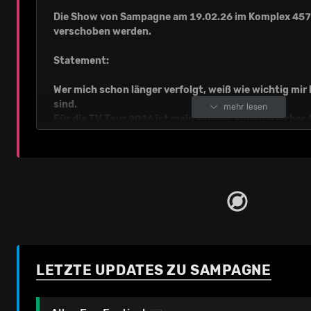
Die Show von Sampagne am 19.02.26 im Komplex 457 
verschoben werden.
Statement:
Wer mich schon länger verfolgt, weiß wie wichtig mir
sind.
mehr lesen
Für die TV Tour 2026 ist mein eigener künstlerischer
euch neue Musik liefere. Und zwar nicht nur Singles, 
Projekt ???? Um das umzusetzen, brauche ich noch e
Leider muss ich daher die TV TOUR 2026 auf den Herb
Alle Tickets behalten ihre Gültigkeit. Solltet ihr bei
Zeit haben, könnt ihr euer Ticket natürlich an der ge
zurückgeben. Die Shows in Saarbrücken und Freiburg
komplett absagen, da es keine Ausweichtermine gab.
den Ticketpreis an der genutzten VVK-Stelle zurück.
Antworten auf eure Fragen gibt es unter chimperato
LETZTE UPDATES ZU SAMPAGNE
Ich hoffe auf euer Verständnis und freue mich umso m
sehen ???????? Und ich sage nur so viel: Stay tuned