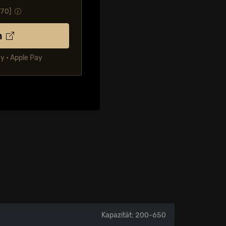
.70
]
n
ay • Apple Pay
Kapazität: 200-650