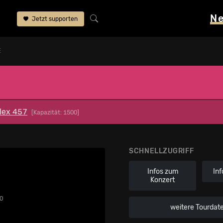
N
Jetzt supporten
E
lex 457
[Kapazität: 1500]
SCHNELLZUGRIFF
Infos zum
Inf
Konzert
0
weitere Tourdat