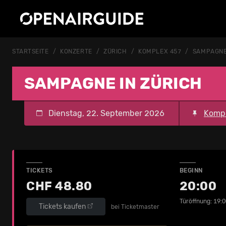
STARTSEITE
KONZERTE
ZÜRICH
KOMPLEX 457
SAMPAGN
SAMPAGNE IN ZÜRICH
Dienstag, 22. September 2026
Komp
TICKETS
BEGINN
CHF 48.80
20:00
Türöffnung: 19:0
Tickets kaufen
bei Ticketmaster