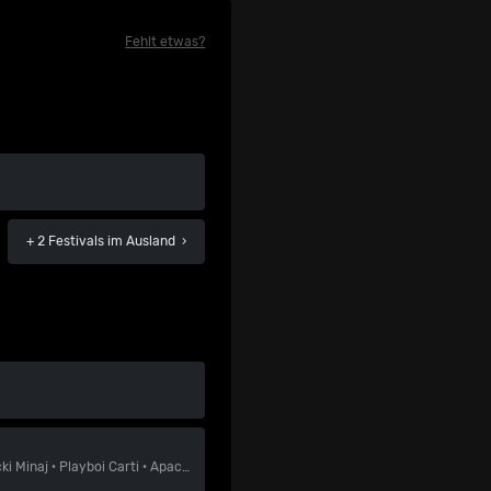
Fehlt etwas?
+ 2 Festivals
im Ausland ›
cki Minaj
·
Playboi Carti
·
Apache 207