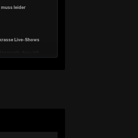
muss leider
 krasse Live-Shows
 Anspruch, dass ich
sondern ein größeres
twas mehr Zeit.
st verschieben ????
 den neuen Terminen keine
nutzten VVK-Stelle
 mussten wir leider
 Auch hier bekommt ihr
 Mehr Infos und
r-live.de/sampagne.
ehr euch bald live zu
 - da kommt was!????