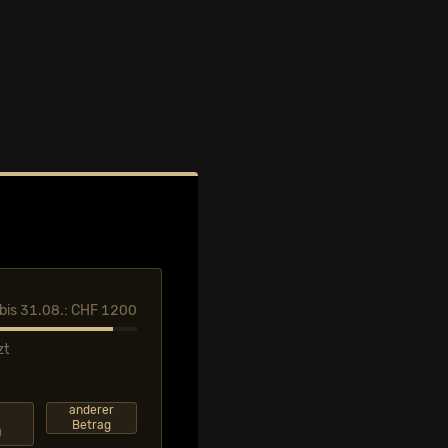
l bis 31.08.: CHF 1200
zt
F
anderer
Betrag
0