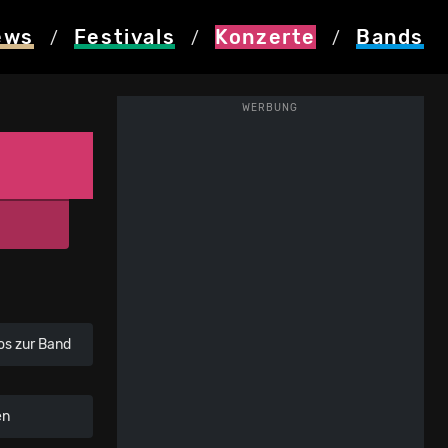
ews
Festivals
Konzerte
Bands
/
/
/
WERBUNG
os zur Band
en