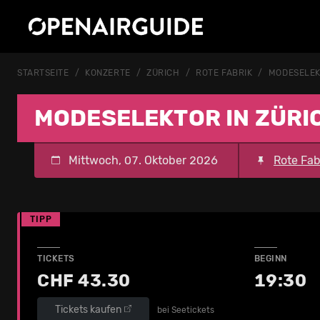
STARTSEITE
KONZERTE
ZÜRICH
ROTE FABRIK
MODESELE
MODESELEKTOR IN ZÜRI
Mittwoch, 07. Oktober 2026
Rote Fab
TIPP
TICKETS
BEGINN
CHF 43.30
19:30
Tickets kaufen
bei Seetickets