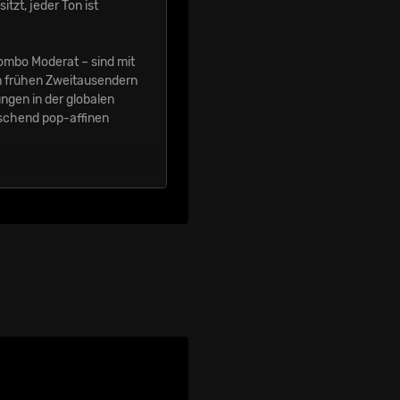
tzt, jeder Ton ist
Combo Moderat – sind mit
n frühen Zweitausendern
ngen in der globalen
aschend pop-affinen