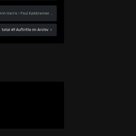
lvin Harris
·
Paul Kalkbrenner
·
Swedish House Mafia
total 49 Auftritte im Archiv
›