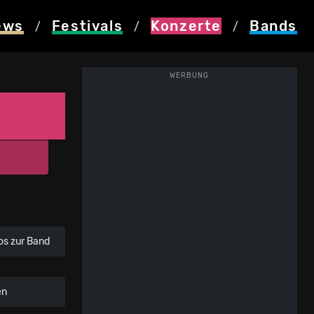
ews
Festivals
Konzerte
Bands
/
/
/
WERBUNG
os zur Band
en