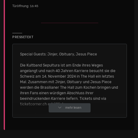
Türöffnung: 16:45
PRESSETEXT
Special Guests: Jinjer, Obituary, Jesus Piece
Die Kultband Sepultura ist am Ende ihres Weges
angelangt und nach 40 Jahren Karriere besucht sie die
Schweiz am 14. November 2024 in The Hall ein letztes
Mal. Zusammen mit Jinjer, Obituary und Jesus Piece
werden die Brasilianer The Hall zum Kochen bringen und
ihren Fans einen würdigen Abschluss ihrer
beeindruckenden Karriere liefern. Tickets sind via
ticketcorner.ch erhältlich.
mehr lesen
„Nach 4 Jahrzehnten voller Höhen und Tiefen, in denen
wir 80 Länder und unzählige verschiedene Kulturen
besucht haben, hatten wir die Chance, Brasiliens
Botschafter in der Welt zu werden und unsere Farben
und Rhythmen weltweit zu verbreiten. Mit unserem