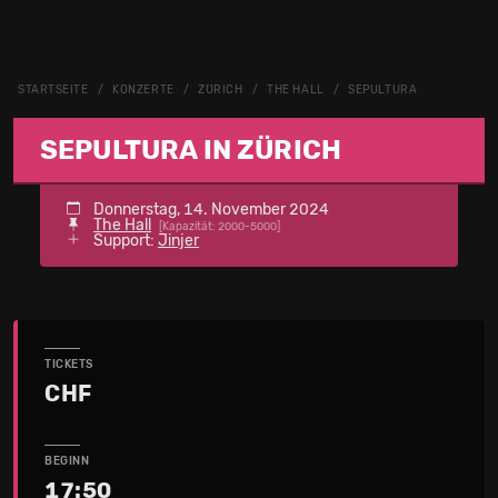
STARTSEITE
KONZERTE
ZÜRICH
THE HALL
SEPULTURA
SEPULTURA IN ZÜRICH
Donnerstag, 14. November 2024
The Hall
[Kapazität: 2000-5000]
Support:
Jinjer
TICKETS
CHF
BEGINN
17:50