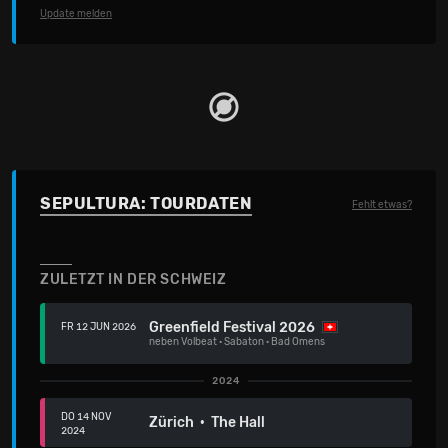
gewesen. Dieses Album und diese Tour sind für euch.
Update melden
Liebe SepulNation – wir lieben euch und werden euch
immer lieben!“
Sepultura werden mit ihren Fans und einem genialen
Vorprogramm ein letztes Mal in Europa feiern.
SEPULTURA: TOURDATEN
Fehlt etwas?
ZULETZT IN DER SCHWEIZ
Greenfield Festival 2026
FR 12 JUN 2026
neben
Volbeat
·
Sabaton
·
Bad Omens
2024
DO 14 NOV
Zürich · The Hall
2024