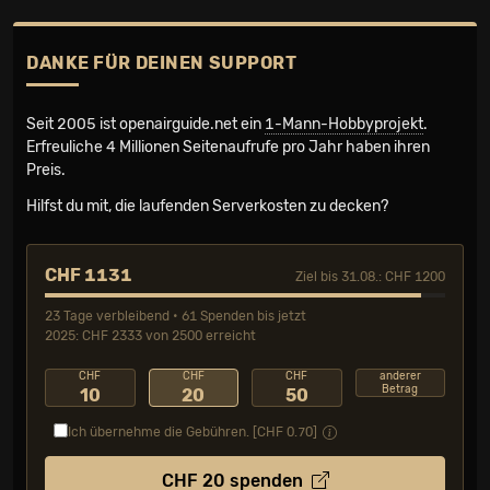
DANKE FÜR DEINEN SUPPORT
Seit 2005 ist openairguide.net ein
1-Mann-Hobbyprojekt
.
Erfreuliche 4 Millionen Seiten­aufrufe pro Jahr haben ihren
Preis.
Hilfst du mit, die laufenden Serverkosten zu decken?
CHF 1131
Ziel bis 31.08.: CHF 1200
23 Tage verbleibend • 61 Spenden bis jetzt
2025: CHF 2333 von 2500 erreicht
CHF
CHF
CHF
anderer
Betrag
10
20
50
Ich übernehme die Gebühren. [CHF
0.70
]
CHF
20
spenden