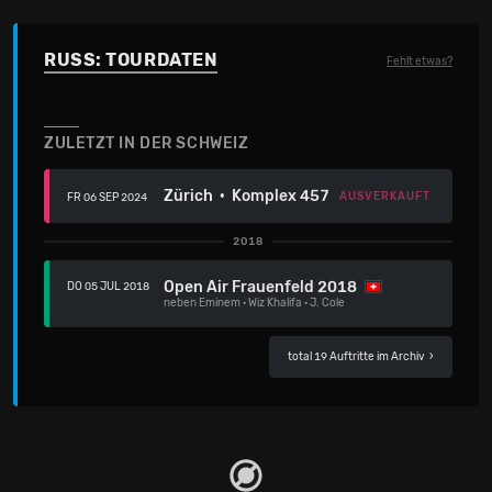
RUSS: TOURDATEN
Fehlt etwas?
ZULETZT IN DER SCHWEIZ
Zürich · Komplex 457
AUSVERKAUFT
FR 06 SEP 2024
2018
Open Air Frauenfeld 2018
DO 05 JUL 2018
neben
Eminem
·
Wiz Khalifa
·
J. Cole
total 19 Auftritte im Archiv
›