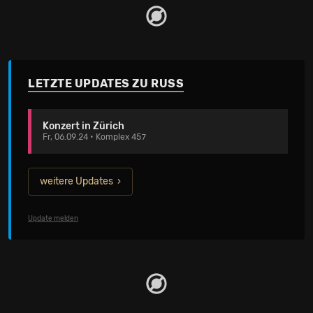
auch auf keinen Fall in ein Genre gezwängt werden, nur
allzu gern lässt der Musiker aus Atlanta in seinen Tracks
die Grenze zwischen HipHop, R'n'B, Trap, Pop und vielen
weiteren Stilen verschwimmen. Ende August hat Russ,
bei seinem ersten Auftritt in der Schweiz, das restlos
ausverkaufte Kaufleuten abgerissen. Am Samstag, 17.
Februar kehrt der gefeierte Rapper für eine exklusive
LETZTE UPDATES ZU RUSS
Headline-Show nach Zürich zurück und lässt dieses Mal
das X-TRA steil gehen.
Konzert in Zürich
Fr, 06.09.24 • Komplex 457
weitere Updates
Update melden