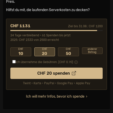
Preis.
Hilfst du mit, die laufenden Serverkosten zu decken?
CHF 1131
Ziel bis 31.08.: CHF 1200
24 Tage verbleibend • 61 Spenden bis jetzt
2025: CHF 2333 von 2500 erreicht
CHF
CHF
CHF
anderer
Betrag
10
20
50
Ich übernehme die Gebühren. [CHF
0.70
]
CHF
20
spenden
Twint • Karte • PayPal • Google Pay • Apple Pay
Ich will mehr Infos, bevor ich spende