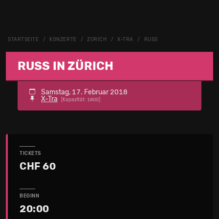
STARTSEITE
KONZERTE
ZÜRICH
X-TRA
RUSS
RUSS IN ZÜRICH
Samstag, 17. Februar 2018
X-Tra
[Kapazität: 1800]
TICKETS
CHF 60
BEGINN
20:00