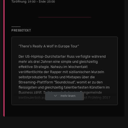
Türöffnung: 19:00 • Ende: 23:00
PRESSETEXT
"There's Really A Wolf In Europe Tour"
Der US-HipHop-Durchstarter Russ verfolgte während
mehr als drei Jahren eine simple und gleichzeitig
effektive Strategie. Nahezu im Wochentakt
veröffentlichte der Rapper mit sizilianischen Wurzeln
selbstproduzierte Tracks und Mixtapes über die
Streaming-Plattform "Soundcloud", womit er zu den
fleissigsten und gleichzeitig talentiertesten Künstlern im
Business zählt. Seitdem wächst seine Fangemeinde
mehr lesen
kontinuierlich auf der ganzen Welt und seit Frühling 2017
ist der kreative Output mit seinem Debütalbum "There's
Really A Wolf" um ein Kapitel reicher. Auf diesem beweist
Russ ganz deutlich, dass er mehr als nur ein HipHop-
Virtuose ist. Vielmehr ist der 25-jährige eine
musikalische Koryphäe. So kann sein federleichter Sound